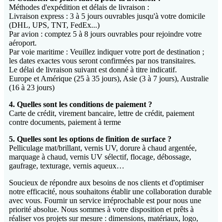
Méthodes d'expédition et délais de livraison :
Livraison express : 3 à 5 jours ouvrables jusqu'à votre domicile
(DHL, UPS, TNT, FedEx...)
Par avion : comptez 5 à 8 jours ouvrables pour rejoindre votre
aéroport.
Par voie maritime : Veuillez indiquer votre port de destination ;
les dates exactes vous seront confirmées par nos transitaires.
Le délai de livraison suivant est donné à titre indicatif.
Europe et Amérique (25 à 35 jours), Asie (3 à 7 jours), Australie
(16 à 23 jours)
4. Quelles sont les conditions de paiement ?
Carte de crédit, virement bancaire, lettre de crédit, paiement
contre documents, paiement à terme
5. Quelles sont les options de finition de surface ?
Pelliculage mat/brillant, vernis UV, dorure à chaud argentée,
marquage à chaud, vernis UV sélectif, flocage, débossage,
gaufrage, texturage, vernis aqueux…
Soucieux de répondre aux besoins de nos clients et d'optimiser
notre efficacité, nous souhaitons établir une collaboration durable
avec vous. Fournir un service irréprochable est pour nous une
priorité absolue. Nous sommes à votre disposition et prêts à
réaliser vos projets sur mesure : dimensions, matériaux, logo,