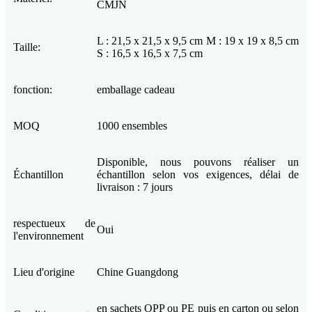
CMJN
L : 21,5 x 21,5 x 9,5 cm M : 19 x 19 x 8,5 cm
Taille:
S : 16,5 x 16,5 x 7,5 cm
fonction:
emballage cadeau
MOQ
1000 ensembles
Disponible, nous pouvons réaliser un
Échantillon
échantillon selon vos exigences, délai de
livraison : 7 jours
respectueux de
Oui
l'environnement
Lieu d'origine
Chine Guangdong
en sachets OPP ou PE puis en carton ou selon